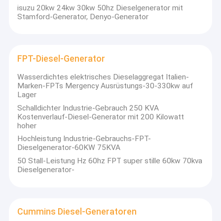
isuzu 20kw 24kw 30kw 50hz Dieselgenerator mit
Stamford-Generator, Denyo-Generator
FPT-Diesel-Generator
Wasserdichtes elektrisches Dieselaggregat Italien-
Marken-FPTs Mergency Ausrüstungs-30-330kw auf
Lager
Schalldichter Industrie-Gebrauch 250 KVA
Kostenverlauf-Diesel-Generator mit 200 Kilowatt
hoher
Hochleistung Industrie-Gebrauchs-FPT-
Dieselgenerator-60KW 75KVA
50 Stall-Leistung Hz 60hz FPT super stille 60kw 70kva
Zu Hause
Dieselgenerator-
Produkte
Wuxi Gpro Power Solution konzentriert
Energieprodukte und -
Videos
dienstleistungen
in China.
Cummins Diesel-Generatoren