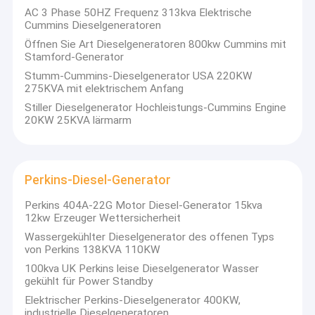
Wir sind seit mehr als 15 Jahren in der Energieerzeugung tätig
AC 3 Phase 50HZ Frequenz 313kva Elektrische
Über uns
und haben eine sehr gute Verbindung zu G-Drive Motoren und
Cummins Dieselgeneratoren
Markenalternatoren.aber auch die beste Lösung für Ihre
Öffnen Sie Art Dieselgeneratoren 800kw Cummins mit
Werksbesichtigung
speziellen Anforderungen an Projekte und Ihre Kunden.
Stamford-Generator
Als treuer Energiepartner stehen wir bereit, Ihnen zuverlässige
Qualitätskontrolle
Stumm-Cummins-Dieselgenerator USA 220KW
Produkte, schnelle Lieferung, umfassenden technischen
275KVA mit elektrischem Anfang
Support, effiziente Vor- und Nachverkaufsunterstützung zu
Bitte um ein Angebot
Stiller Dieselgenerator Hochleistungs-Cummins Engine
bieten.
20KW 25KVA lärmarm
Unsere Hauptprodukte sind
Dieselgeneratorensätze,
Dieselaggregat
------ Tragbare Generatoren: von 2kva bis 12kva, luftgekühlt,
Perkins-Diesel-Generator
einschließlich luftgekühlter Generatoren, Schweißgeneratoren,
Stiller Generator-Satz
Pumpen und Leuchttürme
Perkins 404A-22G Motor Diesel-Generator 15kva
------ Dieselgeneratoren für Industriezwecke: von 6 kW bis 3000
12kw Erzeuger Wettersicherheit
kW, einschließlich Cummins, Perkins, Deutz, Doosan, FPT IVECO,
Kleine tragbare Generatoren
Wassergekühlter Dieselgenerator des offenen Typs
MTU, Isuzu, Yanmar, Kubota, Yangdong, Shangchai, Yandong,
von Perkins 138KVA 110KW
Ricardo, Yuchai,und viele andere chinesische Motoren.
Dieselgenerator Yangdong
100kva UK Perkins leise Dieselgenerator Wasser
Gasgeneratoren:
Mit Cummins- und Yuchai-Motor
gekühlt für Power Standby
Marine Dieselgenerator
Elektrischer Perkins-Dieselgenerator 400KW,
Schiffsgeneratoren:
Mit Cummins- und Weichai-Motor
industrielle Dieselgeneratoren