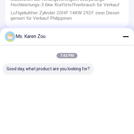
Hochleistungs-3.6kw Kraftstoffverbrauch für Verkauf
Luftgekühlter Zylinder 20HP 14KW 292F zwei Diesel-
genset für Verkauf Philippinen
Ms. Karen Zou
natürlicher gasbetriebener Generator
CHP u. Wärmetauscher natürlicher gasbetriebener
7:43 PM
Generator mit Generator DCEC Cummins Stamford
Erdgasgenerator Cummins Engine für Haus mit
Good day, what product are you looking for?
Stamford u. Tiefseeprüfer 50kva - 175kva
Öffnen Sie Art natürlichen gasbetriebenen Generator-
Cummins-Maschinen Stamford-Generator
Wassergekühlte Erdgas- vonStromerzeugung vier
Anschlag/elektrischer Anfangsgenerator
Dieselaggregat