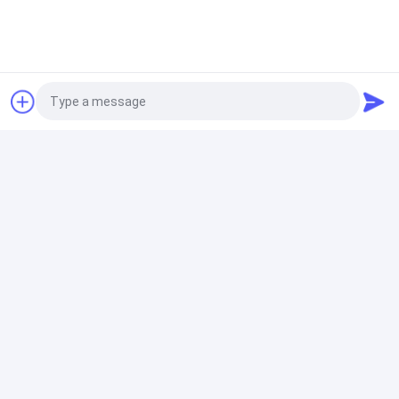
150kva Diesel Generator Set with 12V DC Electric
Start and 50 Hz Rated Frequency for Reliable Power
Supply
Stiller Generator-Satz
6,25 kVA schallgedämmter Generator mit Delixi-
Leistungsschalter und 8 Stunden Laufzeit bei Volllast
für flüsterleise Stromversorgung
Photo
Video Call
Kleine tragbare Generatoren
Audio Call
10 KVA kleiner tragbarer Generator mit 2-3
Wechselstromanschlüssen und
170F(E)/178F(E)/186FA(E) Motorenmodelle für eine
zuverlässige Stromversorgung