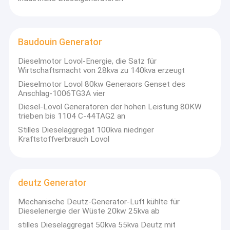
Diesel Stromerzeuger
G-Antrieb Dieselmotoren Lieferant:
Luft- und
Wasserabkühlung.
FPT-Diesel-Generator
Alternatoren:
Stamford-Typ, von 8kva bis 1000kva
Baudouin Generator
Cummins Diesel-Generatoren
CKD Genset (
Dies ist auch der Fall.
Dieselmotor Lovol-Energie, die Satz für
Wirtschaftsmacht von 28kva zu 140kva erzeugt
Unser Ziel:
Kunden durch unsere gute Qualität und strenge
Perkins-Diesel-Generator
Geschäftsführung zufriedenstellen; Marktbesetzung und
Dieselmotor Lovol 80kw Generaors Genset des
Wettbewerbsfähigkeit erhöhen; den Weltmarkt weiter
Anschlag-1006TG3A vier
Baudouin Generator
ausbauen.
Diesel-Lovol Generatoren der hohen Leistung 80KW
trieben bis 1104 C-44TAG2 an
Zuverlässiger Energiepartner!
deutz Generator
Stilles Dieselaggregat 100kva niedriger
Kraftstoffverbrauch Lovol
Beweglicher Lichtmast
Schwanzlose Generatoren
deutz Generator
Dieselmotoren der Hochleistung
Mechanische Deutz-Generator-Luft kühlte für
natürlicher gasbetriebener Generator
Dieselenergie der Wüste 20kw 25kva ab
stilles Dieselaggregat 50kva 55kva Deutz mit