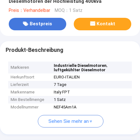
Dieselmotoren der Hochleistung 400kva
Preis：Verhandelbar
MOQ：1 Satz
Bestpreis
Kontakt
Produkt-Beschreibung
,
Industrielle Dieselmotoren
Markieren
luftgekühlter Dieselmotor
Herkunftsort
EURO-ITALIEN
Lieferzeit
7 Tage
Markenname
Italy FPT
Min Bestellmenge
1 Satz
Modellnummer
NEF45Am1A
Sehen Sie mehr an