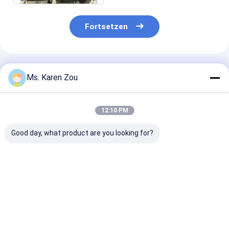
Fortsetzen
Empfohlene Produkte
Ms. Karen Zou
12:10 PM
Good day, what product are you looking for?
Maschine 10kva
Maschinen der
Luftgekühlter
Ricardo Kofo
Anfangsverringern
Zylinder 20HP
Dieselmotor des
einzylindrige
292F zwei Dies
Anschlags der
Hochleistungs-3.6kw
genset für Ver
Hochleistung vier zu
Kraftstoffverbrauch
Philippinen
Bestpreis
Bestpreis
Bestprei
200kva
für Verkauf