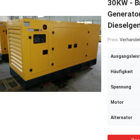
30KW - B
Generato
Dieselge
Preis:
Verhandel
Ausgangsleis
Häufigkeit
Spannung
Motor
Alternator