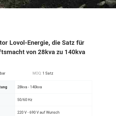
or Lovol-Energie, die Satz für
ftsmacht von 28kva zu 140kva
bar
MOQ:
1 Satz
tung
28kva - 140kva
50/60 Hz
220 V - 690 V auf Wunsch