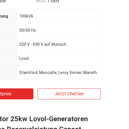
bar
MOQ:
1 Satz
tung
100kVA
50/60 Hz
220 V - 690 V auf Wunsch
Lovol
Stamford, Meccalte, Leroy Somer, Marathon, Wattek für die Wahl
tpreis
Jetzt Chatten
tor 25kw Lovol-Generatoren