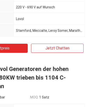
220 V - 690 V auf Wunsch
Lovol
Stamford, Meccalte, Leroy Somer, Marathon, Wattek für die Wahl
tpreis
Jetzt Chatten
vol Generatoren der hohen
80KW trieben bis 1104 C-
an
bar
MOQ:
1 Satz