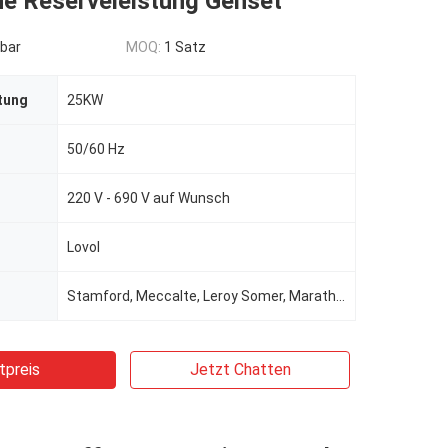
he Reserveleistung Genset
bar
MOQ:
1 Satz
tung
25KW
50/60 Hz
220 V - 690 V auf Wunsch
Lovol
Stamford, Meccalte, Leroy Somer, Marathon, Wattek für die Wahl
tpreis
Jetzt Chatten