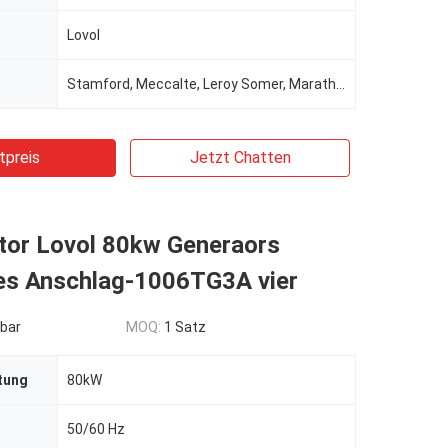
Lovol
Stamford, Meccalte, Leroy Somer, Marathon, Wattek für die Wahl
tpreis
Jetzt Chatten
tor Lovol 80kw Generaors
es Anschlag-1006TG3A vier
bar
MOQ:
1 Satz
tung
80kW
50/60 Hz