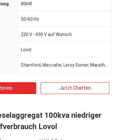
tung
80kW
50/60 Hz
220 V - 690 V auf Wunsch
Lovol
Stamford, Meccalte, Leroy Somer, Marathon, Wattek für die Wahl
tpreis
Jetzt Chatten
ieselaggregat 100kva niedriger
fverbrauch Lovol