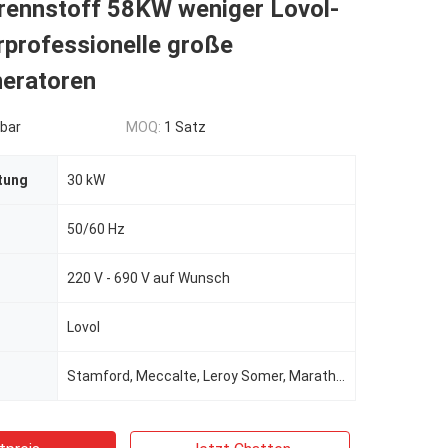
rennstoff 58KW weniger Lovol-
rprofessionelle große
neratoren
bar
MOQ:
1 Satz
tung
30 kW
50/60 Hz
220 V - 690 V auf Wunsch
Lovol
Stamford, Meccalte, Leroy Somer, Marathon, Wattek für die Wahl