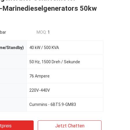
Marinedieselgenerators 50kw
bar
MOQ:
1
ime/Standby)
40 kW / 500 KVA
50 Hz, 1500 Dreh / Sekunde
76 Ampere
220V-440V
Cummins - 6BT5.9-GM83
tpreis
Jetzt Chatten