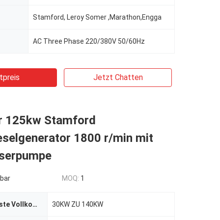
Stamford, Leroy Somer ,Marathon,Engga
AC Three Phase 220/380V 50/60Hz
tpreis
Jetzt Chatten
r 125kw Stamford
selgenerator 1800 r/min mit
serpumpe
bar
MOQ:
1
Energie (höchste Vollkommenheit/Bereitschaft)
30KW ZU 140KW