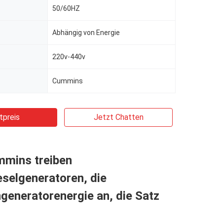
50/60HZ
Abhängig von Energie
220v-440v
Cummins
tpreis
Jetzt Chatten
mins treiben
selgeneratoren, die
eneratorenergie an, die Satz