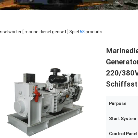
sselwörter [ marine diesel genset ] Spiel
68
produits.
Marinedi
Generato
220/380V
Schiffss
Purpose
Start System
Control Panel