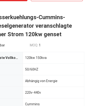
sserkuehlungs-Cummins-
eselgenerator veranschlagte
cher Strom 120kw genset
bar
MOQ:
1
Energie (höchste Vollkommenheit/Bereitschaft)
120kw 150kva
50/60HZ
Abhängig von Energie
220v-440v
Cummins