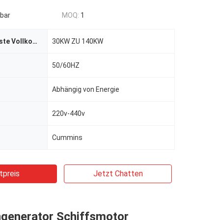
bar
MOQ:
1
Energie (höchste Vollkommenheit/Bereitschaft)
30KW ZU 140KW
50/60HZ
Abhängig von Energie
220v-440v
Cummins
tpreis
Jetzt Chatten
generator Schiffsmotor