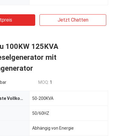
tpreis
Jetzt Chatten
au 100KW 125KVA
eselgenerator mit
generator
bar
MOQ:
1
Energie (höchste Vollkommenheit/Bereitschaft)
50-200KVA
50/60HZ
Abhängig von Energie