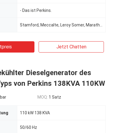
- Das ist Perkins.
Stamford, Meccalte, Leroy Somer, Marathon, Wattek für die Wahl
tpreis
Jetzt Chatten
kühlter Dieselgenerator des
Typs von Perkins 138KVA 110KW
bar
MOQ:
1 Satz
tung
110 kW 138 KVA
50/60 Hz