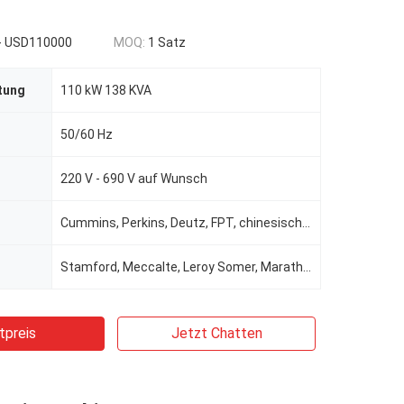
- USD110000
MOQ:
1 Satz
tung
110 kW 138 KVA
50/60 Hz
220 V - 690 V auf Wunsch
Cummins, Perkins, Deutz, FPT, chinesische Marke für optionale
Stamford, Meccalte, Leroy Somer, Marathon, Wattek für die Wahl
tpreis
Jetzt Chatten