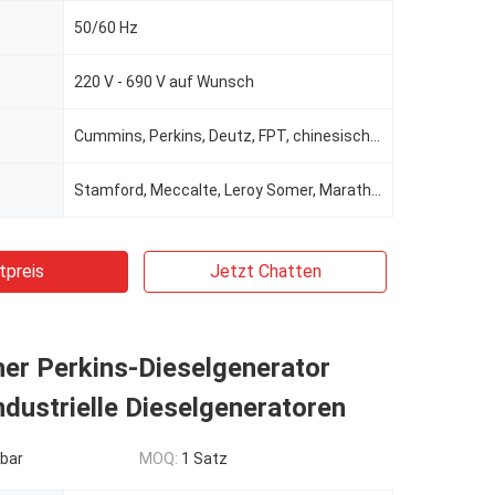
50/60 Hz
220 V - 690 V auf Wunsch
Cummins, Perkins, Deutz, FPT, chinesische Marke für optionale
Stamford, Meccalte, Leroy Somer, Marathon, Wattek für die Wahl
tpreis
Jetzt Chatten
her Perkins-Dieselgenerator
dustrielle Dieselgeneratoren
bar
MOQ:
1 Satz