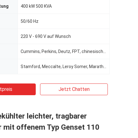
tung
400 kW 500 KVA
50/60 Hz
220 V - 690 V auf Wunsch
Cummins, Perkins, Deutz, FPT, chinesische Marke für optionale
Stamford, Meccalte, Leroy Somer, Marathon, Wattek für die Wahl
tpreis
Jetzt Chatten
ühlter leichter, tragbarer
r mit offenem Typ Genset 110