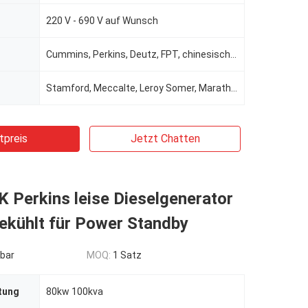
220 V - 690 V auf Wunsch
Cummins, Perkins, Deutz, FPT, chinesische Marke für optionale
Stamford, Meccalte, Leroy Somer, Marathon, Wattek für die Wahl
tpreis
Jetzt Chatten
 Perkins leise Dieselgenerator
ekühlt für Power Standby
bar
MOQ:
1 Satz
tung
80kw 100kva