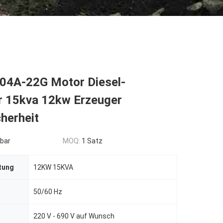
404A-22G Motor Diesel-
r 15kva 12kw Erzeuger
herheit
bar
MOQ:
1 Satz
tung
12KW 15KVA
50/60 Hz
220 V - 690 V auf Wunsch