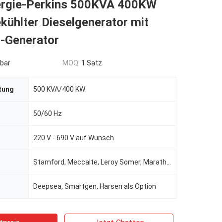
ergie-Perkins 500KVA 400KW
ühlter Dieselgenerator mit
-Generator
bar
MOQ:
1 Satz
tung
500 KVA/400 KW
50/60 Hz
220 V - 690 V auf Wunsch
Stamford, Meccalte, Leroy Somer, Marathon, Wattek für die Wahl
Deepsea, Smartgen, Harsen als Option