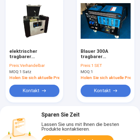
elektrischer
Blauer 300A
tragbarer
tragbarer
Dieselgenerator des
Dieselgenerator des
Preis:
Verhandelbar
Preis:
1 SET
kleinen tragbaren
Schallpegel-70dB mit
MOQ:
1 Satz
MOQ:
1
Generator-6.5kva für
LCD-Bildschirm
Schule
Holen Sie sich aktuelle Preis
Holen Sie sich aktuelle Preis
Kontakt
Kontakt
Sparen Sie Zeit
Lassen Sie uns mit Ihnen die besten
Produkte kontaktieren.