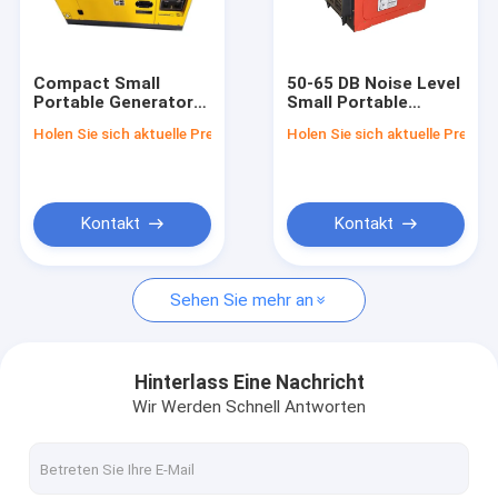
Über uns
Werksbesichtigung
Compact Small
50-65 DB Noise Level
Portable Generator
Small Portable
Qualitätskontrolle
with 1 DC Outlet
Generator with
Holen Sie sich aktuelle Preis
Holen Sie sich aktuelle Preis
3000rpm/3600rpm
3000rpm/3600rpm
Engine Speed and
Engine Speed and
Bitte um ein Angebot
5Kw Output Power
10KVA Power Rate
Kontakt
Kontakt
Dieselaggregat
Sehen Sie mehr an
Stiller Generator-Satz
Kleine tragbare Generatoren
Hinterlass Eine Nachricht
Wir Werden Schnell Antworten
Dieselgenerator Yangdong
Marine Dieselgenerator