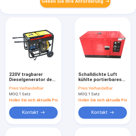
Geben Sie Ihre Anforderung
220V tragbarer
Schalldichte Luft
Dieselgenerator des
kühlte portierbares
einphasig-5kva mit
Dieselaggregat 5kva
Preis:
Verhandelbar
Preis:
Verhandelbar
elektrischem Anfang
6kva mit Rädern ab
MOQ:
1 Satz
MOQ:
1 Satz
4.5kva der Räder
Holen Sie sich aktuelle Preis
Holen Sie sich aktuelle Preis
Kontakt
Kontakt