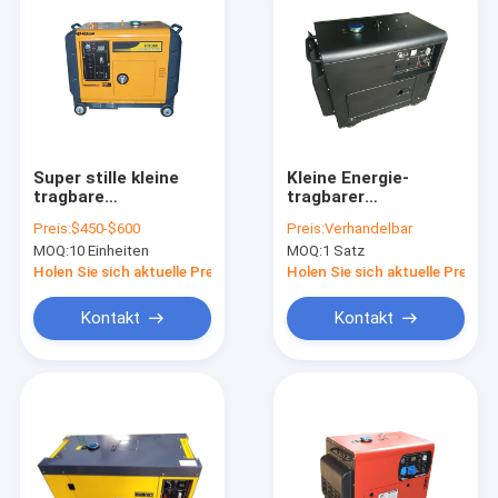
Super stille kleine
Kleine Energie-
tragbare
tragbarer
Generatoren,
Dieselgenerator des
Preis:
$450-$600
Preis:
Verhandelbar
tragbarer
Dieselmotor-3kva
MOQ:
10 Einheiten
MOQ:
1 Satz
Dieselgenerator 5kva
5kva 6kva für
5000w
Hauptgebrauch
Holen Sie sich aktuelle Preis
Holen Sie sich aktuelle Preis
Kontakt
Kontakt
Zu Hause
Produkte
Videos