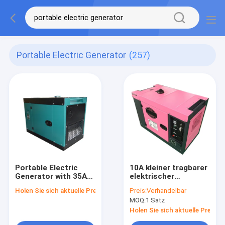
Portable Electric Generator
(257)
Portable Electric
10A kleiner tragbarer
Generator with 35A
elektrischer
Current Output
Generator 5kw 6kw
Holen Sie sich aktuelle Preis
Preis:
Verhandelbar
Featuring 170F(E)
Genset mit Rädern
MOQ:
1 Satz
and 178F(E) Engine
Models for Reliable
Holen Sie sich aktuelle Preis
Power