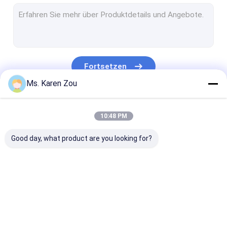
Diesel Stromerzeuger
FPT-Diesel-Generator
Cummins Diesel-Generatoren
Fortsetzen
Perkins-Diesel-Generator
Ms. Karen Zou
Baudouin Generator
Unsere Kategorien
10:48 PM
deutz Generator
Good day, what product are you looking for?
Beweglicher Lichtmast
Schwanzlose Generatoren
Dieselmotoren der Hochleistung
Dieselaggregat
Stiller Generator-
Kleine tragbar
natürlicher gasbetriebener Generator
Satz
Generatoren