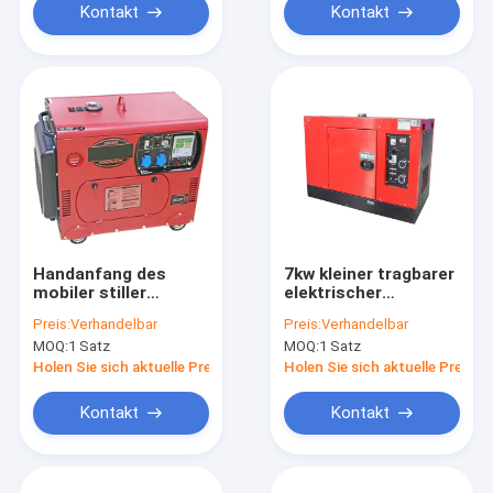
Kontakt
Kontakt
Handanfang des
7kw kleiner tragbarer
mobiler stiller
elektrischer
Dieselgenerator-
Generator, ISO-CER
Preis:
Verhandelbar
Preis:
Verhandelbar
tragbarer
Diesel-
MOQ:
1 Satz
MOQ:
1 Satz
elektrischer
Notstromaggregat
Generator-6kv
Holen Sie sich aktuelle Preis
Holen Sie sich aktuelle Preis
Kontakt
Kontakt