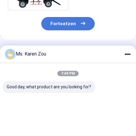
Genset-Preisliste
Fortsetzen
Empfohlene Produkte
Ms. Karen Zou
7:49 PM
Good day, what product are you looking for?
Luft 40KW kühlte
Elektrisches
20KW 25KVA Di
Deutz-
tragbares
Generator Set
Dieselaggregat
Dieselaggregat 220v
12V DC Electri
schalldichtes
5kva des einphasigen
Start and 620
Erzeugungs50kva ab
für Haus
Heavy-Duty
Bestpreis
Bestpreis
Bestprei
Construction