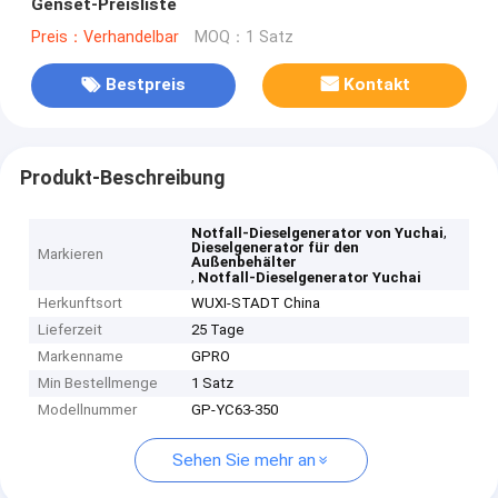
Genset-Preisliste
Preis：Verhandelbar
MOQ：1 Satz
Bestpreis
Kontakt
Produkt-Beschreibung
,
Notfall-Dieselgenerator von Yuchai
Dieselgenerator für den
Markieren
Außenbehälter
,
Notfall-Dieselgenerator Yuchai
Herkunftsort
WUXI-STADT China
Lieferzeit
25 Tage
Markenname
GPRO
Min Bestellmenge
1 Satz
Modellnummer
GP-YC63-350
Sehen Sie mehr an