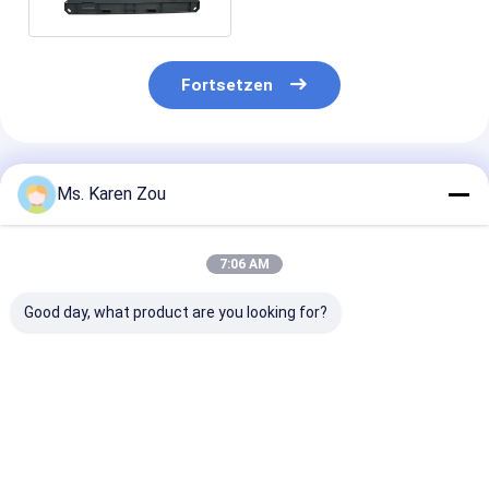
elektrischem Anfang
Fortsetzen
Empfohlene Produkte
Ms. Karen Zou
7:06 AM
Good day, what product are you looking for?
Stiller
AC 3 Phase 50HZ
Stille Art
Dieselgenerator
Frequenz 313kva
dieselbetriebe
Hochleistungs-
Elektrische Cummins
Generator des
Cummins Engine
Dieselgeneratoren
Cummins-Indus
20KW 25KVA
Gebrauchs-40
Bestpreis
Bestpreis
Bestprei
lärmarm
500KVA