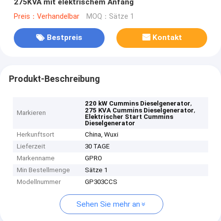
275KVA mit elektrischem Anfang
Preis：Verhandelbar
MOQ：Sätze 1
Bestpreis
Kontakt
Produkt-Beschreibung
,
220 kW Cummins Dieselgenerator
,
275 KVA Cummins Dieselgenerator
Markieren
Elektrischer Start Cummins
Dieselgenerator
Herkunftsort
China, Wuxi
Lieferzeit
30 TAGE
Markenname
GPRO
Min Bestellmenge
Sätze 1
Modellnummer
GP303CCS
Sehen Sie mehr an