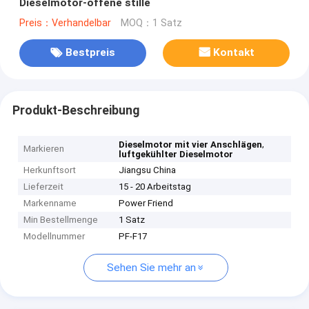
Dieselmotor-offene stille
Preis：Verhandelbar
MOQ：1 Satz
Bestpreis
Kontakt
Produkt-Beschreibung
,
Dieselmotor mit vier Anschlägen
Markieren
luftgekühlter Dieselmotor
Herkunftsort
Jiangsu China
Lieferzeit
15 - 20 Arbeitstag
Markenname
Power Friend
Min Bestellmenge
1 Satz
Modellnummer
PF-F17
Sehen Sie mehr an