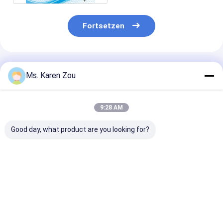
Fortsetzen
Empfohlene Produkte
Ms. Karen Zou
9:28 AM
Good day, what product are you looking for?
45kva zu
Maschine 10kva
Maschinen der
ursprünglicher
Ricardo Kofo
Anfangsverrin
Euromarke Italiens
Dieselmotor des
einzylindrige
FPT Dieselmotoren
Anschlags der
Hochleistungs
der Hochleistung
Hochleistung vier zu
Kraftstoffver
Bestpreis
Bestpreis
Bestprei
400kva
200kva
für Verkauf