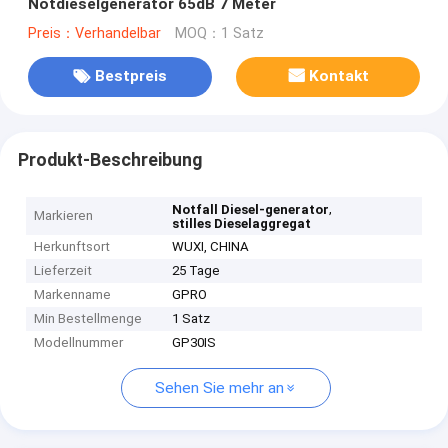
Notdieselgenerator 65dB 7 Meter
Preis：Verhandelbar
MOQ：1 Satz
Bestpreis
Kontakt
Produkt-Beschreibung
,
Notfall Diesel-generator
Markieren
stilles Dieselaggregat
Herkunftsort
WUXI, CHINA
Lieferzeit
25 Tage
Markenname
GPRO
Min Bestellmenge
1 Satz
Modellnummer
GP30IS
Sehen Sie mehr an