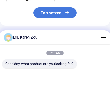
Fortsetzen
Empfohlene Produkte
Ms. Karen Zou
8:15 AM
Good day, what product are you looking for?
Luft 40KW kühlte
Elektrisches
20KW 25KVA Di
Deutz-
tragbares
Generator Set
Dieselaggregat
Dieselaggregat 220v
12V DC Electri
schalldichtes
5kva des einphasigen
Start and 620
Erzeugungs50kva ab
für Haus
Heavy-Duty
Bestpreis
Bestpreis
Bestprei
Construction