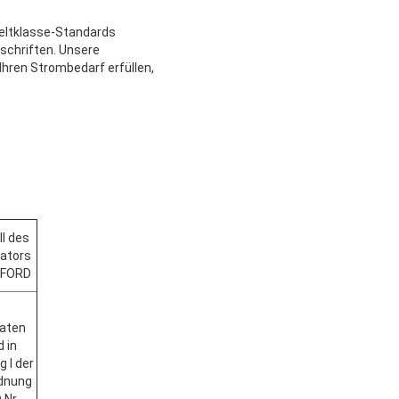
Weltklasse-Standards
rschriften. Unsere
 Ihren Strombedarf erfüllen,
l des
ators
FORD
Daten
d in
 I der
dnung