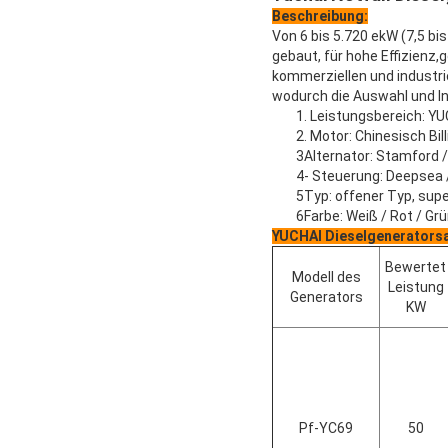
Beschreibung:
Von 6 bis 5.720 ekW (7,5 b
gebaut, für hohe Effizienz,
kommerziellen und industrie
wodurch die Auswahl und Ins
1. Leistungsbereich: YU
2. Motor: Chinesisch Bil
3Alternator: Stamford 
4- Steuerung: Deepsea
5Typ: offener Typ, supe
6Farbe: Weiß / Rot / Grü
YUCHAI Dieselgenerators
Bewertet
Modell des
Leistung
Generators
KW
Pf-YC69
50