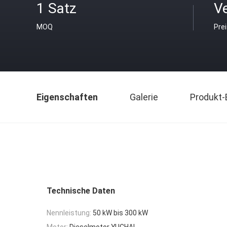
1 Satz
V
MOQ
Pre
Eigenschaften
Galerie
Produkt-
Technische Daten
Nennleistung:
50 kW bis 300 kW
Motor:
Dieselmotor YUCHAI