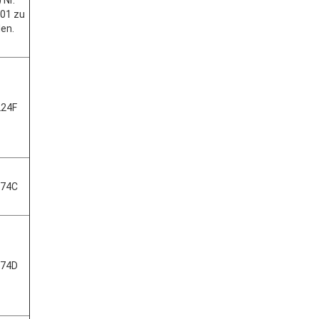
 Nr.
01 zu
den.
224F
274C
274D