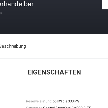
erhandelbar
is
Beschreibung
EIGENSCHAFTEN
Reserveleistung:
55 kW bis 330 kW
Generator:
Original Stamford / MECC ALTE