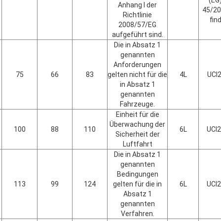
(EG)
Anhang I der
45/20
Richtlinie
fin
2008/57/EG
aufgeführt sind.
Die in Absatz 1
genannten
Anforderungen
75
66
83
gelten nicht für die
4L
UCI
in Absatz 1
genannten
Fahrzeuge.
Einheit für die
Überwachung der
100
88
110
6L
UCI
Sicherheit der
Luftfahrt
Die in Absatz 1
genannten
Bedingungen
113
99
124
gelten für die in
6L
UCI
Absatz 1
genannten
Verfahren.