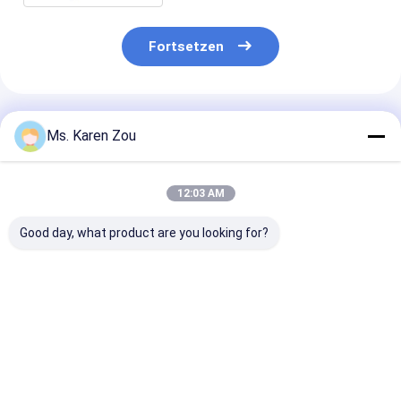
Fortsetzen
Empfohlene Produkte
Ms. Karen Zou
12:03 AM
Good day, what product are you looking for?
Luft 40KW kühlte
Elektrisches
20KW 25KVA Di
Deutz-
tragbares
Generator Set
Dieselaggregat
Dieselaggregat 220v
12V DC Electri
schalldichtes
5kva des einphasigen
Start and 620
Erzeugungs50kva ab
für Haus
Heavy-Duty
Bestpreis
Bestpreis
Bestprei
Construction