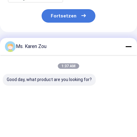
Fortsetzen
Empfohlene Produkte
Ms. Karen Zou
1:37 AM
Good day, what product are you looking for?
Luft 40KW kühlte
Elektrisches
20KW 25KVA Di
Deutz-
tragbares
Generator Set
Dieselaggregat
Dieselaggregat 220v
12V DC Electri
schalldichtes
5kva des einphasigen
Start and 620
Erzeugungs50kva ab
für Haus
Heavy-Duty
Bestpreis
Bestpreis
Bestprei
Construction