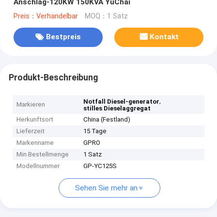
Anschlag-120KW 150KVA YuChai
Preis：Verhandelbar
MOQ：1 Satz
Bestpreis
Kontakt
Produkt-Beschreibung
,
Notfall Diesel-generator
Markieren
stilles Dieselaggregat
Herkunftsort
China (Festland)
Lieferzeit
15 Tage
Markenname
GPRO
Min Bestellmenge
1 Satz
Modellnummer
GP-YC125S
Sehen Sie mehr an