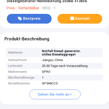
Dieselgenerator-Nennleistung 250kw 313kva
Preis：Verhandelbar
MOQ：1
Bestpreis
Kontakt
Produkt-Beschreibung
,
Notfall Diesel-generator
Markieren
stilles Dieselaggregat
Herkunftsort
Jiangsu, China
Lieferzeit
25-30 Tage nach Vorauszahlung
Markenname
GPRO
Min Bestellmenge
1
Modellnummer
GP344CCS
Sehen Sie mehr an