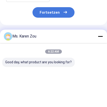
Fortsetzen
Empfohlene Produkte
Ms. Karen Zou
6:22 AM
Good day, what product are you looking for?
Luft 40KW kühlte
Elektrisches
20KW 25KVA Di
Deutz-
tragbares
Generator Set
Dieselaggregat
Dieselaggregat 220v
12V DC Electri
schalldichtes
5kva des einphasigen
Start and 620
Erzeugungs50kva ab
für Haus
Heavy-Duty
Bestpreis
Bestpreis
Bestprei
Construction