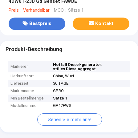
4DW81-23D Gd Genset FAWDE
Preis：Verhandelbar
MOQ：Sätze 1
Bestpreis
Kontakt
Produkt-Beschreibung
,
Notfall Diesel-generator
Markieren
stilles Dieselaggregat
Herkunftsort
China, Wuxi
Lieferzeit
30 TAGE
Markenname
GPRO
Min Bestellmenge
Sätze 1
Modellnummer
GP17FWS
Sehen Sie mehr an