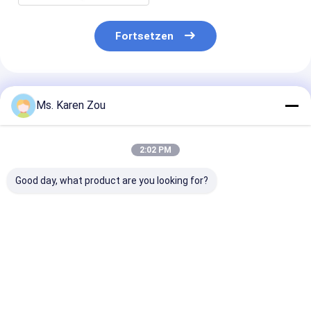
Fortsetzen
Empfohlene Produkte
Ms. Karen Zou
2:02 PM
Good day, what product are you looking for?
Luft 40KW kühlte
Elektrisches
20KW 25KVA Di
Deutz-
tragbares
Generator Set
Dieselaggregat
Dieselaggregat 220v
12V DC Electri
schalldichtes
5kva des einphasigen
Start and 620
Erzeugungs50kva ab
für Haus
Heavy-Duty
Bestpreis
Bestpreis
Bestprei
Construction