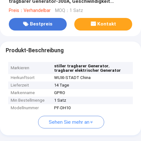
tragbarer Generator-300A, Geschwindigkeit
3000rpm/3600rpm
Preis：Verhandelbar
MOQ：1 Satz
Bestpreis
Kontakt
Produkt-Beschreibung
,
stiller tragbarer Generator
Markieren
tragbarer elektrischer Generator
Herkunftsort
WUXI-STADT China
Lieferzeit
14 Tage
Markenname
GPRO
Min Bestellmenge
1 Satz
Modellnummer
PF-DH10
Sehen Sie mehr an