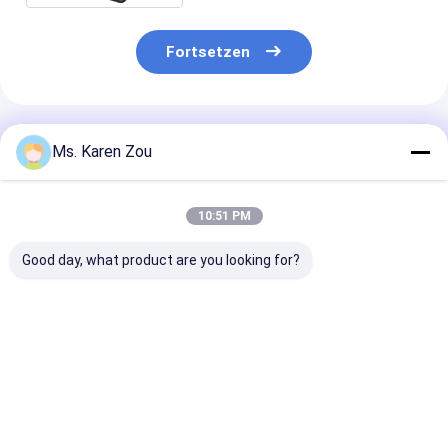
Fortsetzen
Empfohlene Produkte
Ms. Karen Zou
10:51 PM
Good day, what product are you looking for?
Honda-rote
Stille Art 186FAE-
Diesel-
Dieselenergie 10kva
Maschine des
Schweißgener
stille kleine tragbare
Dieselgenerators der
220A 50hz 60
Phase Generatoren 3
energie 5000w 5kw
Elektrischer
oder einphasiges
kleinen tragbaren
Dieselgenerato
Bestpreis
Bestpreis
Bestprei
elektrischen
Schweißfunkt