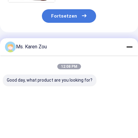
Fortsetzen
Empfohlene Produkte
Ms. Karen Zou
12:08 PM
Good day, what product are you looking for?
Honda-rote
Stille Art 186FAE-
Diesel-
Dieselenergie 10kva
Maschine des
Schweißgener
stille kleine tragbare
Dieselgenerators der
220A 50hz 60
Phase Generatoren 3
energie 5000w 5kw
Elektrischer
oder einphasiges
kleinen tragbaren
Dieselgenerato
Bestpreis
Bestpreis
Bestprei
elektrischen
Schweißfunkt