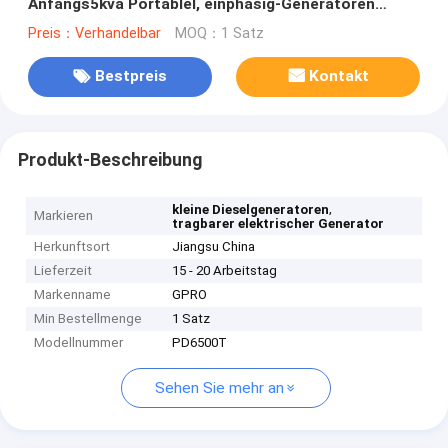
Anfangs5kva Portablel, einphasig-Generatoren
Wechselstroms
Preis：Verhandelbar
MOQ：1 Satz
Bestpreis
Kontakt
Produkt-Beschreibung
,
kleine Dieselgeneratoren
Markieren
tragbarer elektrischer Generator
Herkunftsort
Jiangsu China
Lieferzeit
15 - 20 Arbeitstag
Markenname
GPRO
Min Bestellmenge
1 Satz
Modellnummer
PD6500T
Sehen Sie mehr an