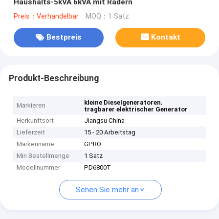
Haushalts-5kVA 6kVA mit Rädern
Preis：Verhandelbar
MOQ：1 Satz
Bestpreis
Kontakt
Produkt-Beschreibung
,
kleine Dieselgeneratoren
Markieren
tragbarer elektrischer Generator
Herkunftsort
Jiangsu China
Lieferzeit
15 - 20 Arbeitstag
Markenname
GPRO
Min Bestellmenge
1 Satz
Modellnummer
PD6800T
Sehen Sie mehr an