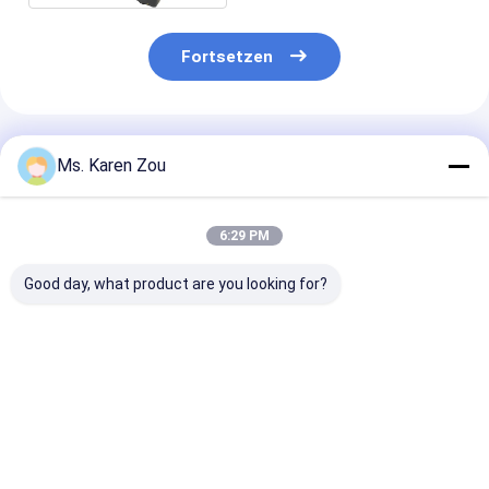
Fortsetzen
Empfohlene Produkte
Ms. Karen Zou
6:29 PM
Good day, what product are you looking for?
Honda-rote
Stille Art 186FAE-
Diesel-
Dieselenergie 10kva
Maschine des
Schweißgener
stille kleine tragbare
Dieselgenerators der
220A 50hz 60
Phase Generatoren 3
energie 5000w 5kw
Elektrischer
oder einphasiges
kleinen tragbaren
Dieselgenerato
Bestpreis
Bestpreis
Bestprei
elektrischen
Schweißfunkt