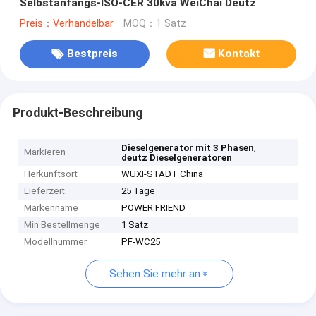
Selbstanfangs-ISO-CER 30kva WeiChai Deutz
Preis：Verhandelbar
MOQ：1 Satz
Bestpreis
Kontakt
Produkt-Beschreibung
,
Dieselgenerator mit 3 Phasen
Markieren
deutz Dieselgeneratoren
Herkunftsort
WUXI-STADT China
Lieferzeit
25 Tage
Markenname
POWER FRIEND
Min Bestellmenge
1 Satz
Modellnummer
PF-WC25
Sehen Sie mehr an