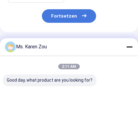
Fortsetzen
Empfohlene Produkte
Ms. Karen Zou
2:11 AM
Good day, what product are you looking for?
Mechanische Deutz-
stilles
Tiefsee- 15kv
Generator-Luft
Dieselaggregat
öffnen Art Die
kühlte für
50kva 55kva Deutz
Deutz-Generat
Dieselenergie der
mit ursprünglichem
Krankenhausb
Wüste 20kw 25kva ab
Stamford
Bestpreis
Bestpreis
Bestprei