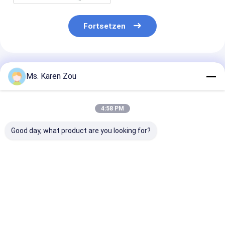
Fortsetzen
Empfohlene Produkte
Ms. Karen Zou
4:58 PM
Good day, what product are you looking for?
Mechanische Deutz-
stilles
Tiefsee- 15kv
Generator-Luft
Dieselaggregat
öffnen Art Die
kühlte für
50kva 55kva Deutz
Deutz-Generat
Dieselenergie der
mit ursprünglichem
Krankenhausb
Wüste 20kw 25kva ab
Stamford
Bestpreis
Bestpreis
Bestprei