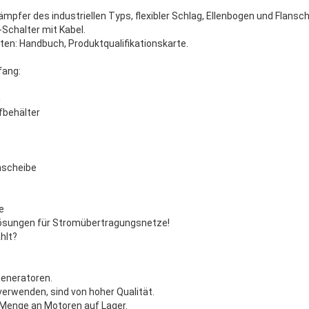
mpfer des industriellen Typs, flexibler Schlag, Ellenbogen und Flansc
-Schalter mit Kabel.
en: Handbuch, Produktqualifikationskarte.
fang:
m
fbehälter
nscheibe
e
Lösungen für Stromübertragungsnetze!
hlt?
Generatoren.
verwenden, sind von hoher Qualität.
 Menge an Motoren auf Lager.