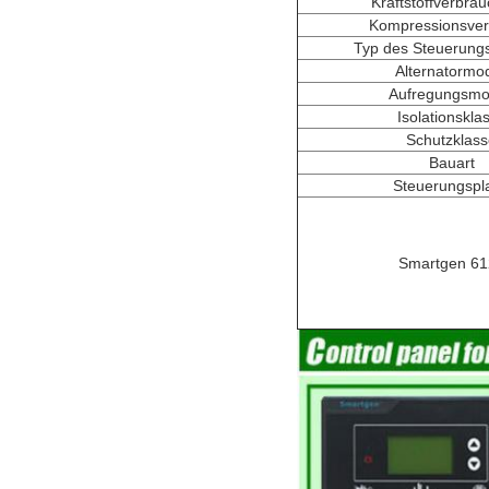
Kraftstoffverbra
Kompressionsverh
Typ des Steuerung
Alternatormod
Aufregungsm
Isolationskla
Schutzklas
Bauart
Steuerungspla
Smartgen 61