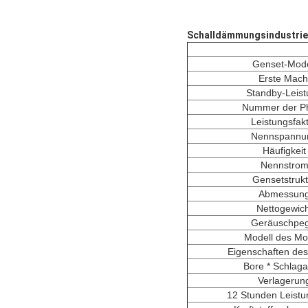
Schalldämmungsindustrie 
Genset-Mode
Erste Mach
Standby-Leis
Nummer der P
Leistungsfak
Nennspannu
Häufigkeit
Nennstro
Gensetstrukt
Abmessun
Nettogewich
Geräuschpeg
Modell des Mo
Eigenschaften des
Bore * Schlaga
Verlagerun
12 Stunden Leistu