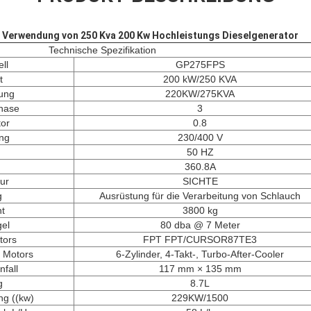
Verwendung von 250 Kva 200 Kw Hochleistungs Dieselgenerator
Technische Spezifikation
ll
GP275FPS
t
200 kW/250 KVA
tung
220KW/275KVA
hase
3
tor
0.8
ng
230/400 V
50 HZ
m
360.8A
ur
SICHTE
g
Ausrüstung für die Verarbeitung von Schlauch
t
3800 kg
el
80 dba @ 7 Meter
tors
FPT FPT/CURSOR87TE3
 Motors
6-Zylinder, 4-Takt-, Turbo-After-Cooler
nfall
117 mm × 135 mm
g
8.7L
ng ((kw)
229KW/1500