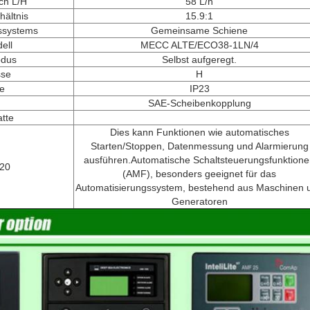
uch L/H
58 L/h
ältnis
15.9:1
ssystems
Gemeinsame Schiene
ell
MECC ALTE/ECO38-1LN/4
odus
Selbst aufgeregt.
sse
H
se
IP23
SAE-Scheibenkopplung
tte
Dies kann Funktionen wie automatisches
Starten/Stoppen, Datenmessung und Alarmierung
ausführen.Automatische Schaltsteuerungsfunktion
20
(AMF), besonders geeignet für das
Automatisierungssystem, bestehend aus Maschinen 
Generatoren