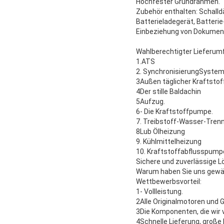
Hochfester Grundrahmen.
Zubehör enthalten: Schalldä
Batterieladegerät, Batterie
Einbeziehung von Dokument
Wahlberechtigter Lieferum
1.ATS
2. SynchronisierungSyste
3Außen täglicher Kraftstof
4Der stille Baldachin
5Aufzug.
6- Die Kraftstoffpumpe.
7. Treibstoff-Wasser-Tren
8Lub Ölheizung
9. Kühlmittelheizung
10. Kraftstoffabflusspump
Sichere und zuverlässige 
Warum haben Sie uns gewä
Wettbewerbsvorteil:
1- Vollleistung.
2Alle Originalmotoren und 
3Die Komponenten, die wir 
4Schnelle Lieferung, große