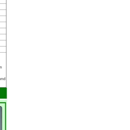
en
und