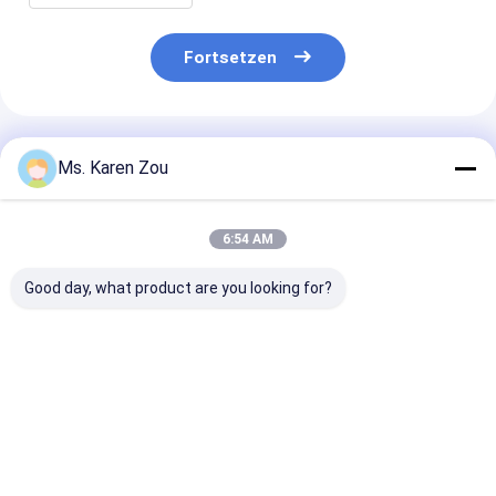
Fortsetzen
Empfohlene Produkte
Ms. Karen Zou
6:54 AM
Good day, what product are you looking for?
Honda-rote
Stille Art 186FAE-
Diesel-
Dieselenergie 10kva
Maschine des
Schweißgener
stille kleine tragbare
Dieselgenerators der
220A 50hz 60
Phase Generatoren 3
energie 5000w 5kw
Elektrischer
oder einphasiges
kleinen tragbaren
Dieselgenerato
Bestpreis
Bestpreis
Bestprei
elektrischen
Schweißfunkt