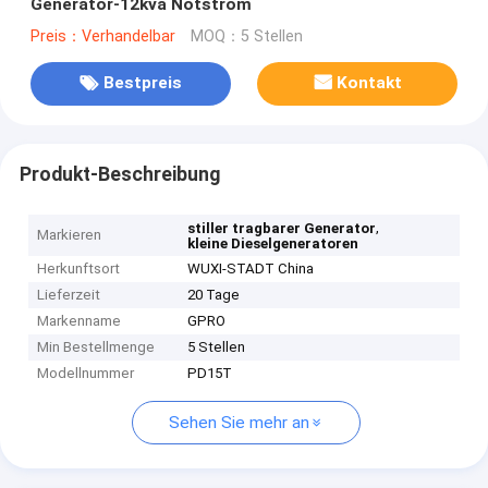
Generator-12kva Notstrom
Preis：Verhandelbar
MOQ：5 Stellen
Bestpreis
Kontakt
Produkt-Beschreibung
,
stiller tragbarer Generator
Markieren
kleine Dieselgeneratoren
Herkunftsort
WUXI-STADT China
Lieferzeit
20 Tage
Markenname
GPRO
Min Bestellmenge
5 Stellen
Modellnummer
PD15T
Sehen Sie mehr an