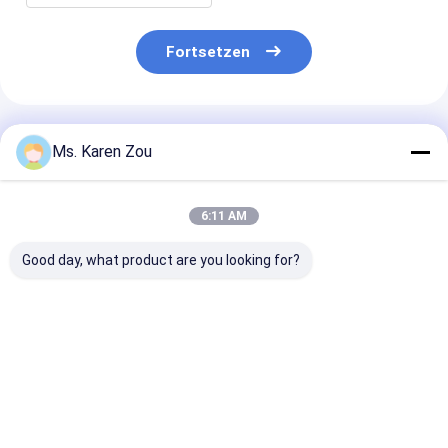
Fortsetzen
Empfohlene Produkte
Ms. Karen Zou
6:11 AM
Good day, what product are you looking for?
Honda-rote
Stille Art 186FAE-
Diesel-
Dieselenergie 10kva
Maschine des
Schweißgener
stille kleine tragbare
Dieselgenerators der
220A 50hz 60
Phase Generatoren 3
energie 5000w 5kw
Elektrischer
oder einphasiges
kleinen tragbaren
Dieselgenerato
Bestpreis
Bestpreis
Bestprei
elektrischen
Schweißfunkt