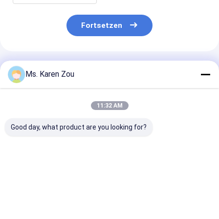
Fortsetzen
Empfohlene Produkte
Ms. Karen Zou
11:32 AM
Good day, what product are you looking for?
Wasserdichtes
Schalldichter
Hochleistung
elektrisches
Industrie-Gebrauch
Industrie-
Dieselaggregat
250 KVA
Gebrauchs-FP
Italien-Marken-FPTs
Kostenverlauf-
Dieselgenerato
Mergency
Diesel-Generator mit
60KW 75KVA
Bestpreis
Bestpreis
Bestprei
Ausrüstungs-30-
200 Kilowatt hoher
330kw auf Lager