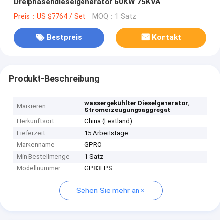
Dreiphasendieselgenerator 60KW 75KVA
Preis：US $7764 / Set
MOQ：1 Satz
Bestpreis
Kontakt
Produkt-Beschreibung
,
wassergekühlter Dieselgenerator
Markieren
Stromerzeugungsaggregat
Herkunftsort
China (Festland)
Lieferzeit
15 Arbeitstage
Markenname
GPRO
Min Bestellmenge
1 Satz
Modellnummer
GP83FPS
Sehen Sie mehr an